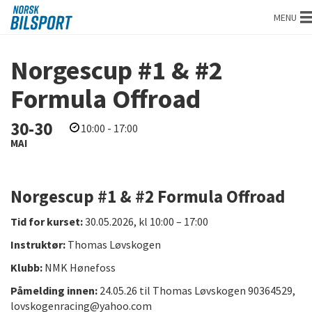
Norsk
MENU
bilsport
Norgescup #1 & #2
Formula Offroad
30-30
10:00 - 17:00
MAI
Norgescup #1 & #2 Formula Offroad
Tid for kurset:
30.05.2026, kl 10:00 – 17:00
Instruktør:
Thomas Løvskogen
Klubb:
NMK Hønefoss
Påmelding innen:
24.05.26 til Thomas Løvskogen 90364529,
lovskogenracing@yahoo.com