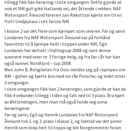
tillegg fikk han berøring i siste omgangen. Dette gjorde at
nok et NM gull gikk Hatlands vei, det åttende i rekken. NAF
Motorsport Ålesund føreren Jan Rakottyai kjørte inn til en
flott tredjeplass i sitt første NM.
I klasse 2 var det flere som kjempet som seieren. Far og sønn
Lundanes fra NAF Motorsport Ålesund var på forhånd
favoritter til å kjempe heilt i toppen under NM, Egil
Lundanes har deltatt i Hallingcup 2008 og vant denne
suverent med seier nr. 3 forrige helg, og fra før i år har han
også vunnet Nordfjord – cup 2008.
Men John B. Roligheten fra Oslo meldte seg på i kampen om
NM – gullet og kjørte bra med sin råe Porsche, og ledet etter
2 omganger.
I siste omgangen fikk han 2 berøringer, som gjorde at han da
fikk 4 sekunder tillegg i tiden og falt ned til 3 plass. Bra kjørt
av Østlendingen, men man må også holde seg unna
berøringene.
Far og sønn, Egil og Henrik Lundanes fra NAF Motorsport
Ålesund tok 1. og 2. plass i klasse 2, og faktisk var det junior
Henrik som krøp helt til topps og ble Norgesmester foran