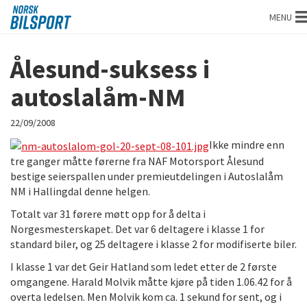
Norsk
MENU
bilsport
Ålesund-suksess i
autoslalåm-NM
22/09/2008
Ikke mindre enn
tre ganger måtte førerne fra NAF Motorsport Ålesund
bestige seierspallen under premieutdelingen i Autoslalåm
NM i Hallingdal denne helgen.
Totalt var 31 førere møtt opp for å delta i
Norgesmesterskapet. Det var 6 deltagere i klasse 1 for
standard biler, og 25 deltagere i klasse 2 for modifiserte biler.
I klasse 1 var det Geir Hatland som ledet etter de 2 første
omgangene. Harald Molvik måtte kjøre på tiden 1.06.42 for å
overta ledelsen. Men Molvik kom ca. 1 sekund for sent, og i