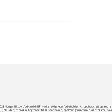
023 Norges Bilsportforbund (NBF) – Alle rettigheter forbeholdes. All opphavsrett og andre i
, (inkludert, men ikke begrenset til, Bilsportboken, opplæringsmateriale, alle tekster, dok