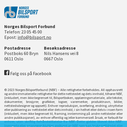
Norges Bilsport Forbund
Telefon:
23 05 45 00
Epost:
info@bilsport.no
Postadresse
Besøksadresse
Postboks 60 Bryn
Nils Hansens vei 8
0611
Oslo
0667
Oslo
Følg oss på Facebook
© 2023 Norges Bilsportforbund (NBF) – Alle rettigheter forbeholdes. All opphavsrett
og andre immaterielle rettigheter for dette nettstedet og dets innhold, tilhører NBF,
(inkludert, men ikke begrenset til, Bilsportboken, opplæringsmateriale, alle tekster,
dokumenter, brosjyrer, grafikker, logoer, varemerker, produktnavn, bilder,
nettstedsdesigner og oppsett). Enhver reproduksjon, overføring, endring, utnyttelse
eller publisering av nettstedet eller dets innhold, i sin helhet eller delvis i noen form
(inkludert, men ikke begrenset til, framing, innlemming på andre nettsteder eller
andre publikasjoner), av enhver offentlig og/eller kommersiell årsak, er forbudt for
enhver, uten skriftlig forhåndstillatelse fra NBF. Dette gjelder likevel ikke NBF-
lisensierte eller arrangører/klubber godkjent av NBF som kan bruke nettstedet eller