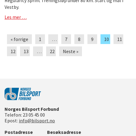
Regularity Sprint Treningsløp under 80 km. Start og mål i
Vestby.
Les mer …
« forrige
1
…
7
8
9
10
11
12
13
…
22
Neste »
Norges Bilsport Forbund
Telefon:
23 05 45 00
Epost:
info@bilsport.no
Postadresse
Besøksadresse