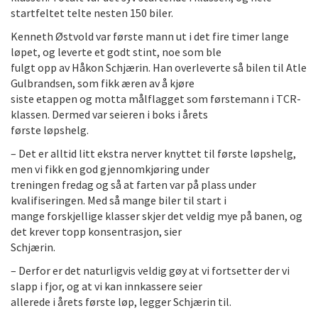
startfeltet telte nesten 150 biler.
Kenneth Østvold var første mann ut i det fire timer lange
løpet, og leverte et godt stint, noe som ble
fulgt opp av Håkon Schjærin. Han overleverte så bilen til Atle
Gulbrandsen, som fikk æren av å kjøre
siste etappen og motta målflagget som førstemann i TCR-
klassen. Dermed var seieren i boks i årets
første løpshelg.
– Det er alltid litt ekstra nerver knyttet til første løpshelg,
men vi fikk en god gjennomkjøring under
treningen fredag og så at farten var på plass under
kvalifiseringen. Med så mange biler til start i
mange forskjellige klasser skjer det veldig mye på banen, og
det krever topp konsentrasjon, sier
Schjærin.
– Derfor er det naturligvis veldig gøy at vi fortsetter der vi
slapp i fjor, og at vi kan innkassere seier
allerede i årets første løp, legger Schjærin til.