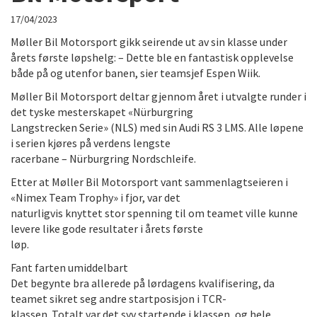
17/04/2023
Møller Bil Motorsport gikk seirende ut av sin klasse under
årets første løpshelg: – Dette ble en fantastisk opplevelse
både på og utenfor banen, sier teamsjef Espen Wiik.
Møller Bil Motorsport deltar gjennom året i utvalgte runder i
det tyske mesterskapet «Nürburgring
Langstrecken Serie» (NLS) med sin Audi RS 3 LMS. Alle løpene
i serien kjøres på verdens lengste
racerbane – Nürburgring Nordschleife.
Etter at Møller Bil Motorsport vant sammenlagtseieren i
«Nimex Team Trophy» i fjor, var det
naturligvis knyttet stor spenning til om teamet ville kunne
levere like gode resultater i årets første
løp.
Fant farten umiddelbart
Det begynte bra allerede på lørdagens kvalifisering, da
teamet sikret seg andre startposisjon i TCR-
klassen. Totalt var det syv startende i klassen, og hele