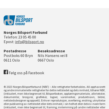
Norges Bilsport Forbund
Telefon:
23 05 45 00
Epost:
info@bilsport.no
Postadresse
Besøksadresse
Postboks 60 Bryn
Nils Hansens vei 8
0611
Oslo
0667
Oslo
Følg oss på Facebook
© 2023 Norges Bilsportforbund (NBF) – Alle rettigheter forbeholdes. All opphavsrett
og andre immaterielle rettigheter for dette nettstedet og dets innhold, tilhører NBF,
(inkludert, men ikke begrenset til, Bilsportboken, opplæringsmateriale, alle tekster,
dokumenter, brosjyrer, grafikker, logoer, varemerker, produktnavn, bilder,
nettstedsdesigner og oppsett). Enhver reproduksjon, overføring, endring, utnyttelse
eller publisering av nettstedet eller dets innhold, i sin helhet eller delvis i noen form
(inkludert, men ikke begrenset til, framing, innlemming på andre nettsteder eller