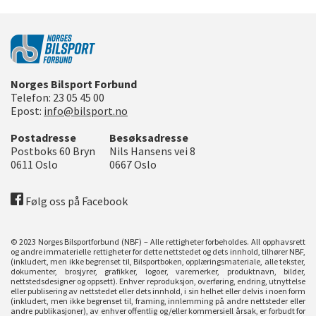
Norges Bilsport Forbund
Telefon:
23 05 45 00
Epost:
info@bilsport.no
Postadresse
Besøksadresse
Postboks 60 Bryn
Nils Hansens vei 8
0611
Oslo
0667
Oslo
Følg oss på Facebook
© 2023 Norges Bilsportforbund (NBF) – Alle rettigheter forbeholdes. All opphavsrett
og andre immaterielle rettigheter for dette nettstedet og dets innhold, tilhører NBF,
(inkludert, men ikke begrenset til, Bilsportboken, opplæringsmateriale, alle tekster,
dokumenter, brosjyrer, grafikker, logoer, varemerker, produktnavn, bilder,
nettstedsdesigner og oppsett). Enhver reproduksjon, overføring, endring, utnyttelse
eller publisering av nettstedet eller dets innhold, i sin helhet eller delvis i noen form
(inkludert, men ikke begrenset til, framing, innlemming på andre nettsteder eller
andre publikasjoner), av enhver offentlig og/eller kommersiell årsak, er forbudt for