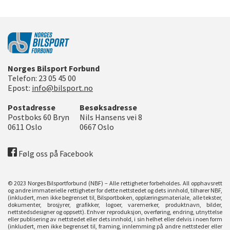
Norges Bilsport Forbund
Telefon:
23 05 45 00
Epost:
info@bilsport.no
Postadresse
Besøksadresse
Postboks 60 Bryn
Nils Hansens vei 8
0611
Oslo
0667
Oslo
Følg oss på Facebook
© 2023 Norges Bilsportforbund (NBF) – Alle rettigheter forbeholdes. All opphavsrett
og andre immaterielle rettigheter for dette nettstedet og dets innhold, tilhører NBF,
(inkludert, men ikke begrenset til, Bilsportboken, opplæringsmateriale, alle tekster,
dokumenter, brosjyrer, grafikker, logoer, varemerker, produktnavn, bilder,
nettstedsdesigner og oppsett). Enhver reproduksjon, overføring, endring, utnyttelse
eller publisering av nettstedet eller dets innhold, i sin helhet eller delvis i noen form
(inkludert, men ikke begrenset til, framing, innlemming på andre nettsteder eller