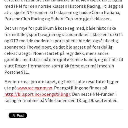
med i NM for den norske klassen Historisk Racing, i tillegg til
at vi kjørte NM-runder i GT-klassen og hadde Corsa Italiana,
Porsche Club Racing og Subaru Cup som gjesteklasser.
Det var mye for publikum å kose seg med, både historiske
formelbiler, sportsvogner og standardbiler. I klassen for GT1
og GT2 med de moderne sportsbilene ble det også ulidelig
spennende i hovedløpet, da det ble satset på forskjellig
dekkstrategti. Noen startet på regndekk, mens andre
gamblet med slicks på den opptørkende banen, og det ble til
slutt Roger Hermansen som gikk først over mål med sin
Porsche 911.
Mer informasjon om løpet, og link til alle resultater ligger
ute på
www.racingnm.no
. Poengstillingene finnes på
http://bilsport.no/poengstilling/
. Den neste NM-runden i
racing er finalene på Vålerbanen den 18. og 19. september.