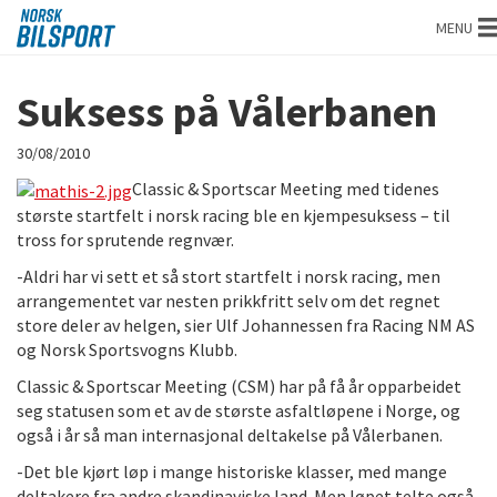
Norsk
MENU
bilsport
Suksess på Vålerbanen
30/08/2010
Classic & Sportscar Meeting med tidenes
største startfelt i norsk racing ble en kjempesuksess – til
tross for sprutende regnvær.
-Aldri har vi sett et så stort startfelt i norsk racing, men
arrangementet var nesten prikkfritt selv om det regnet
store deler av helgen, sier Ulf Johannessen fra Racing NM AS
og Norsk Sportsvogns Klubb.
Classic & Sportscar Meeting (CSM) har på få år opparbeidet
seg statusen som et av de største asfaltløpene i Norge, og
også i år så man internasjonal deltakelse på Vålerbanen.
-Det ble kjørt løp i mange historiske klasser, med mange
deltakere fra andre skandinaviske land. Men løpet telte også