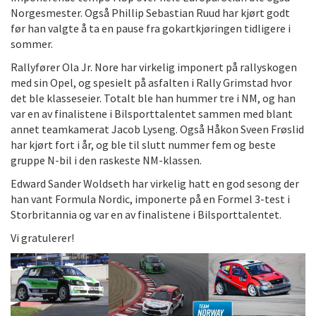
Norgesmester. Også Phillip Sebastian Ruud har kjørt godt
før han valgte å ta en pause fra gokartkjøringen tidligere i
sommer.
Rallyfører Ola Jr. Nore har virkelig imponert på rallyskogen
med sin Opel, og spesielt på asfalten i Rally Grimstad hvor
det ble klasseseier. Totalt ble han hummer tre i NM, og han
var en av finalistene i Bilsporttalentet sammen med blant
annet teamkamerat Jacob Lyseng. Også Håkon Sveen Frøslid
har kjørt fort i år, og ble til slutt nummer fem og beste
gruppe N-bil i den raskeste NM-klassen.
Edward Sander Woldseth har virkelig hatt en god sesong der
han vant Formula Nordic, imponerte på en Formel 3-test i
Storbritannia og var en av finalistene i Bilsporttalentet.
Vi gratulerer!