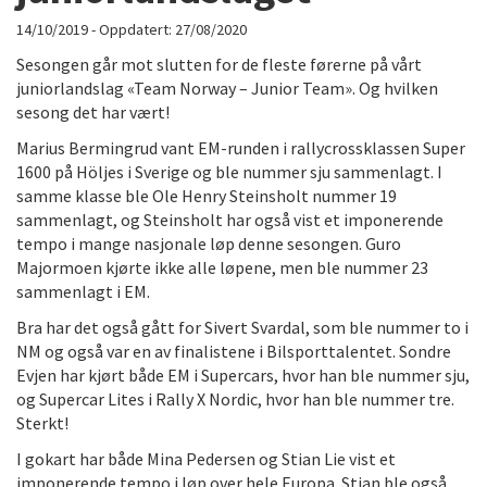
14/10/2019
- Oppdatert:
27/08/2020
Sesongen går mot slutten for de fleste førerne på vårt
juniorlandslag «Team Norway – Junior Team». Og hvilken
sesong det har vært!
Marius Bermingrud vant EM-runden i rallycrossklassen Super
1600 på Höljes i Sverige og ble nummer sju sammenlagt. I
samme klasse ble Ole Henry Steinsholt nummer 19
sammenlagt, og Steinsholt har også vist et imponerende
tempo i mange nasjonale løp denne sesongen. Guro
Majormoen kjørte ikke alle løpene, men ble nummer 23
sammenlagt i EM.
Bra har det også gått for Sivert Svardal, som ble nummer to i
NM og også var en av finalistene i Bilsporttalentet. Sondre
Evjen har kjørt både EM i Supercars, hvor han ble nummer sju,
og Supercar Lites i Rally X Nordic, hvor han ble nummer tre.
Sterkt!
I gokart har både Mina Pedersen og Stian Lie vist et
imponerende tempo i løp over hele Europa. Stian ble også