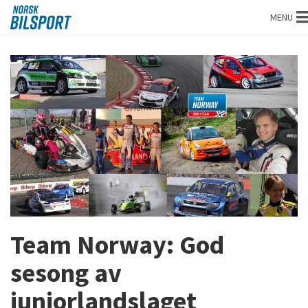
Norsk
MENU
bilsport
Team Norway: God
sesong av
juniorlandslaget