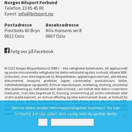
Norges Bilsport Forbund
Telefon:
23 05 45 00
Epost:
info@bilsport.no
Postadresse
Besøksadresse
Postboks 60 Bryn
Nils Hansens vei 8
0611
Oslo
0667
Oslo
Følg oss på Facebook
© 2023 Norges Bilsportforbund (NBF) – Alle rettigheter forbeholdes. All opphavsrett
og andre immaterielle rettigheter for dette nettstedet og dets innhold, tilhører NBF,
(inkludert, men ikke begrenset til, Bilsportboken, opplæringsmateriale, alle tekster,
dokumenter, brosjyrer, grafikker, logoer, varemerker, produktnavn, bilder,
nettstedsdesigner og oppsett). Enhver reproduksjon, overføring, endring, utnyttelse
eller publisering av nettstedet eller dets innhold, i sin helhet eller delvis i noen form
(inkludert, men ikke begrenset til, framing, innlemming på andre nettsteder eller
andre publikasjoner), av enhver offentlig og/eller kommersiell årsak, er forbudt for
enhver, uten skriftlig forhåndstillatelse fra NBF. Dette gjelder likevel ikke NBF-
lisensierte eller arrangører/klubber godkjent av NBF som kan bruke nettstedet eller
Denne siden bruker informasjonskapsler (cookies). Du kan
dets innhold for ikke-kommersielle formål. Nettstedet eller dets innhold er kun til
informasjonsformål, og er uten ansvar for NBF.
fortsette å bruke siden som vanlig hvis du godtar dette.
Ok
Personvernerklæring