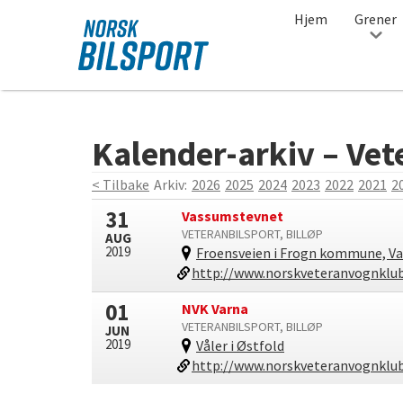
Hjem
Grener
Norsk
bilsport
Kalender-arkiv – Vet
< Tilbake
Arkiv:
2026
2025
2024
2023
2022
2021
2
31
Vassumstevnet
VETERANBILSPORT, BILLØP
AUG
2019
Froensveien i Frogn kommune, Va
http://www.norskveteranvognklub
01
NVK Varna
VETERANBILSPORT, BILLØP
JUN
2019
Våler i Østfold
http://www.norskveteranvognklub