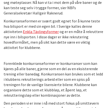
seg møteplasser. Nå kan vi ta i mot dem på våre baner og de
kan teste seg selv i trygge former, sier NBFs
Generalsekretær Hallgeir Raknerud.
Konkurranseformen er svært godt egnet for å kunne teste
hva bilsport er med sin egen bil. I Sverige kalles denne
aktiviteten
Enkla Tävlingsformer
og er en måte å rekruttere
nye inn i bilsporten. I disse dager er ikke rekrutering
hovedformålet, men på sikt kan dette være en viktig
aktivitet for klubbene.
Forenklede konkurranseformer er konkurranser som kan
kjøres på alle baner, gjerne som en del av en eksisterende
trening eller banedag. Konkurransen kan brukes som et ledd
i klubbens rekrutterings arbeid eller som en spiss på
treningen for de vanlige lisensierte bilene. Klubbene kan
organisere dette som et klubbløp, et åpent løp, et
rekrutteringsløp eller kombinasjoner av dette.
Den perioden vi er inne i nå med stort fokus på smittevern