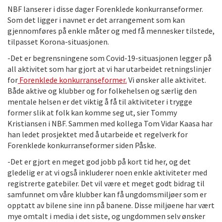
NBF lanserer i disse dager Forenklede konkurranseformer.
Som det ligger i navnet er det arrangement som kan
gjennomføres på enkle måter og med få mennesker tilstede,
tilpasset Korona-situasjonen.
-Det er begrensningene som Covid-19-situasjonen legger på
all aktivitet som har gjort at vi har utarbeidet retningslinjer
for
Forenklede konkurranseformer.
Vi ønsker alle aktivitet.
Både aktive og klubber og for folkehelsen og særlig den
mentale helsen er det viktig å få til aktiviteter i trygge
former slik at folk kan komme seg ut, sier Tommy
Kristiansen i NBF. Sammen med kollega Tom Vidar Kaasa har
han ledet prosjektet med å utarbeide et regelverk for
Forenklede konkurranseformer siden Påske.
-Det er gjort en meget god jobb på kort tid her, og det
gledelig er at vi også inkluderer noen enkle aktiviteter med
registrerte gatebiler. Det vil være et meget godt bidrag til
samfunnet om våre klubber kan få ungdomsmiljøer som er
opptatt av bilene sine inn på banene. Disse miljøene har vært
mye omtalt i media i det siste, og ungdommen selv ønsker